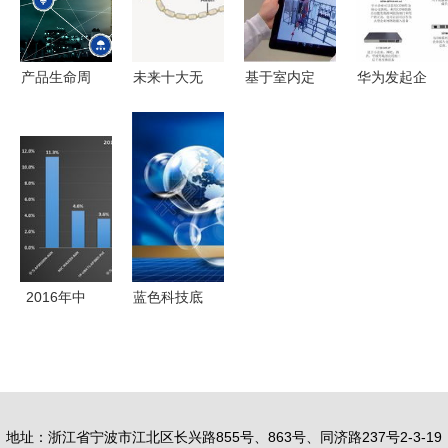
术与产教融
沿
能工业转型
合
新篇章
产品生命周
未来十大无
基于室内定
华为发起企
期中的工艺
线网络技术
位与网络技
业网络交换
变革与网络
预测
术的智慧工
产品新革命
技术应用
厂管理新范
以技术创新
式 创新工
重塑企业联
厂解决方案
接基石
2016年中
蓝色科技底
国无线接入
纹背景PSD
器市场产品
素材免费获
排名与技术
取与应用指
趋势分析
南
地址：浙江省宁波市江北区长兴路855号、863号、同济路237号2-3-19