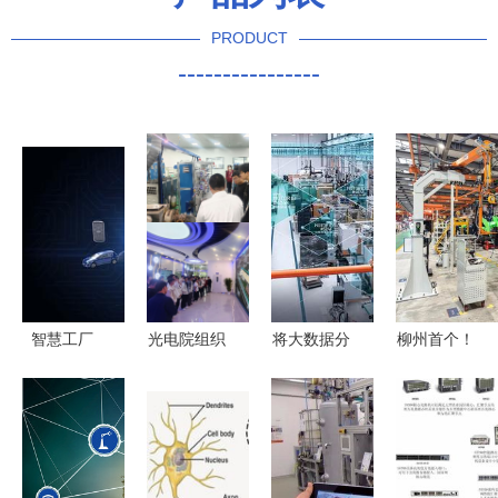
PRODUCT
----------------
智慧工厂
光电院组织
将大数据分
柳州首个！
网络技术重
新生赴西古
析范围扩大
《2024年
塑制造业的
光通开展院
到工厂网络
5G工厂名
新风景
企观摩活动
边缘 网络
录》公示，
聚焦网络技
技术的新前
网络技术赋