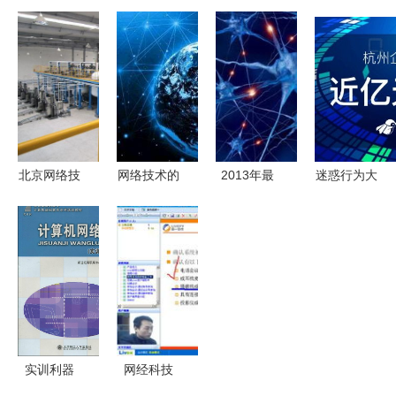
代来袭，
低價启航
防技术实战
单 BL-
4G手机何
——朔州市
洞察网络技
WN336无
去何从？华
鼎恒网络技
术深层的博
线网卡随时
为言论让人
术的摄像头
弈
Wi-Fi评测
安心
直销让利方
案
北京网络技
网络技术的
2013年最
迷惑行为大
术的发展与
未来发展趋
酷科技产品
赏 蚂蚁投
现状
势解析
盘点 无人
资企鹅，这
机送货入
又是网络技
列，网络技
术的什么节
术引领变革
奏？
实训利器
网经科技