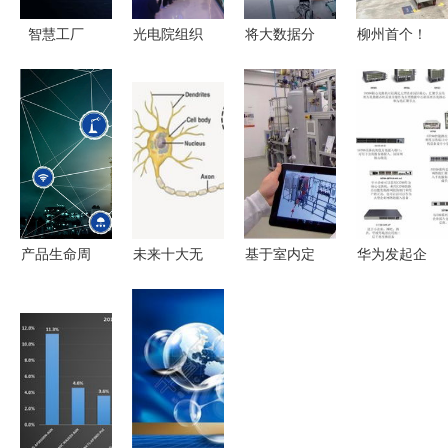
智慧工厂
光电院组织
将大数据分
柳州首个！
网络技术重
新生赴西古
析范围扩大
《2024年
塑制造业的
光通开展院
到工厂网络
5G工厂名
新风景
企观摩活动
边缘 网络
录》公示，
聚焦网络技
技术的新前
网络技术赋
术与产教融
沿
能工业转型
合
新篇章
产品生命周
未来十大无
基于室内定
华为发起企
期中的工艺
线网络技术
位与网络技
业网络交换
变革与网络
预测
术的智慧工
产品新革命
技术应用
厂管理新范
以技术创新
式 创新工
重塑企业联
厂解决方案
接基石